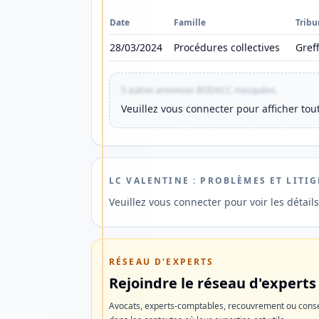
en
Date
Famille
Tribu
France
28/03/2024
Procédures collectives
Gref
et
à
l'étranger
5 autres annonces BODACC masquées.
Veuillez vous connecter pour afficher t
ainsi
qu'une
ouverture
de
LC VALENTINE : PROBLÈMES ET LITIG
compte
Veuillez vous connecter pour voir les détail
rapide.
Découvrir
RÉSEAU D'EXPERTS
l'offre
Rejoindre le réseau d'experts
Avocats, experts-comptables, recouvrement ou conse
Ne