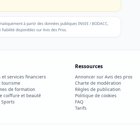
tomatiquement à partir des données publiques INSEE / BODACC,
 fiabilité disponibles sur Avis des Pros.
Ressources
et services financiers
Annoncer sur Avis des pros
t tourisme
Charte de modération
mes de formation
Règles de publication
e coiffure et beauté
Politique de cookies
cette fiche si elle peut aider autour de vous.
& Sports
FAQ
Tarifs
Je recommande pas