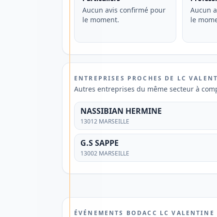
moderne
Aucun avis confirmé pour
Aucun a
le moment.
le mome
et
adapté
à
votre
quotidien
ENTREPRISES PROCHES DE LC VALEN
?
Autres entreprises du même secteur à comp
Découvrez
NASSIBIAN HERMINE
une
13012 MARSEILLE
solution
G.S SAPPE
offrant
13002 MARSEILLE
une
gestion
mobile,
des
paiements
ÉVÉNEMENTS BODACC LC VALENTINE