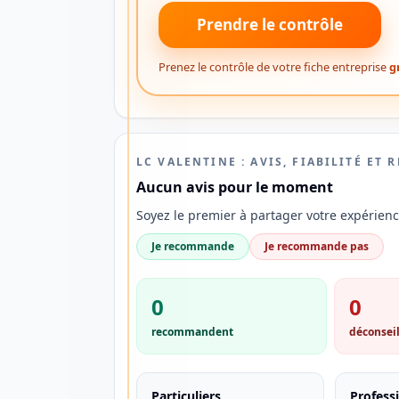
💳
Prendre le contrôle
Découvrez
Prenez le contrôle de votre fiche entreprise
g
une
alternative
aux
LC VALENTINE : AVIS, FIABILITÉ ET 
banques
Aucun avis pour le moment
traditionnelles
Soyez le premier à partager votre expérienc
Je recommande
Je recommande pas
Vous
recherchez
0
0
un
recommandent
déconseil
compte
bancaire
simple,
Particuliers
Profess