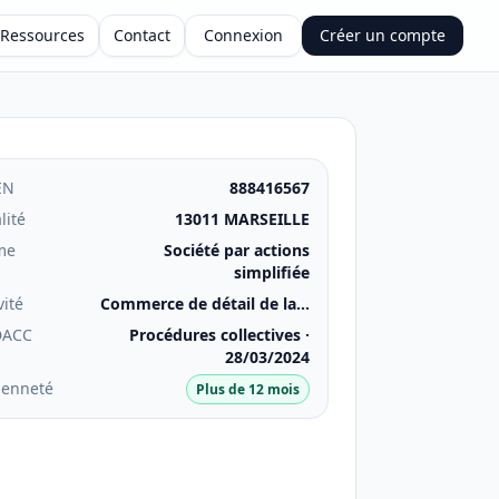
Ressources
Contact
Connexion
Créer un compte
EN
888416567
lité
13011 MARSEILLE
me
Société par actions
simplifiée
vité
Commerce de détail de la...
DACC
Procédures collectives ·
28/03/2024
ienneté
Plus de 12 mois