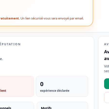
ratuitement
. Un lien sécurisé vous sera envoyé par email.
RÉPUTATION
AV
Av
av
e.
Vo
se
0
lent
expérience déclarée
ionnels
Motifs