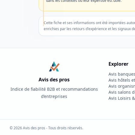
dans les contextes où leur expertise est utile.
plus
afficher
Cette fiche et ses informations ont été importées au
enrichies par les retours d'expérience et les signaux de
Explorer
Avis banques 
VOTRE RETOUR COMPTE
Avis des pros
Avis hôtels e
Avis organis
Vous connaissez cette entreprise ?
Indice de fiabilité B2B et recommandations
Avis salons d
Soyez le premier à laisser un avis ou partagez 
d’entreprises
Avis Loisirs 
Je recommande
© 2026 Avis des pros - Tous droits réservés.