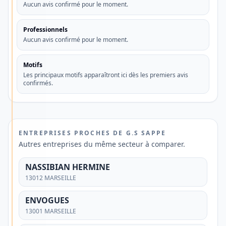
Aucun avis confirmé pour le moment.
traditionnelles
Professionnels
Vous
Aucun avis confirmé pour le moment.
recherchez
un
Motifs
compte
Les principaux motifs apparaîtront ici dès les premiers avis
confirmés.
bancaire
simple,
moderne
et
ENTREPRISES PROCHES DE G.S SAPPE
Autres entreprises du même secteur à comparer.
adapté
à
NASSIBIAN HERMINE
votre
13012 MARSEILLE
quotidien
ENVOGUES
?
13001 MARSEILLE
Découvrez