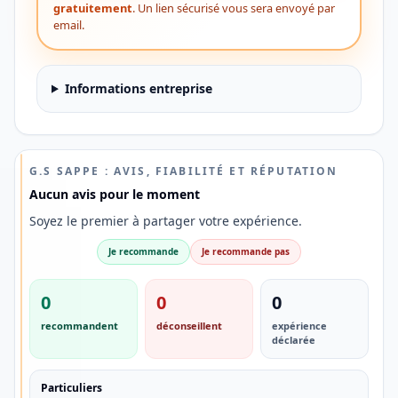
gratuitement
. Un lien sécurisé vous sera envoyé par
email.
Informations entreprise
G.S SAPPE : AVIS, FIABILITÉ ET RÉPUTATION
SÉLECTION
Aucun avis pour le moment
AVIS
DES
Soyez le premier à partager votre expérience.
PROS
💳
Je recommande
Je recommande pas
Découvrez
0
0
0
une
recommandent
déconseillent
expérience
alternative
déclarée
aux
banques
Particuliers