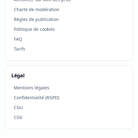
Charte de modération
Règles de publication
Politique de cookies
FAQ
Tarifs
Légal
VOTRE RETOUR COMPTE
×
Mentions légales
Vous connaissez cette entreprise ?
Confidentialité (RGPD)
Soyez le premier à laisser un avis ou partagez cette
fiche si elle peut aider autour de vous.
CGU
CGV
Je recommande
Je recommande pas
Partager cette fiche