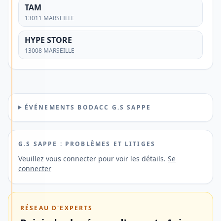
une
TAM
solution
13011 MARSEILLE
offrant
HYPE STORE
une
13008 MARSEILLE
gestion
mobile,
des
paiements
ÉVÉNEMENTS BODACC G.S SAPPE
en
France
et
G.S SAPPE : PROBLÈMES ET LITIGES
à
Veuillez vous connecter pour voir les détails.
Se
connecter
l'étranger
ainsi
qu'une
RÉSEAU D'EXPERTS
ouverture