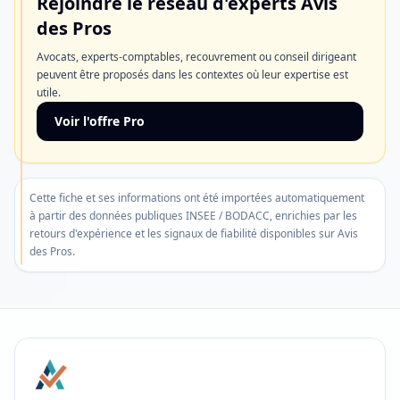
Rejoindre le réseau d'experts Avis
de
des Pros
compte
Avocats, experts-comptables, recouvrement ou conseil dirigeant
rapide.
peuvent être proposés dans les contextes où leur expertise est
utile.
Découvrir
Voir l'offre Pro
l'offre
Ne
Cette fiche et ses informations ont été importées automatiquement
plus
à partir des données publiques INSEE / BODACC, enrichies par les
afficher
retours d'expérience et les signaux de fiabilité disponibles sur Avis
des Pros.