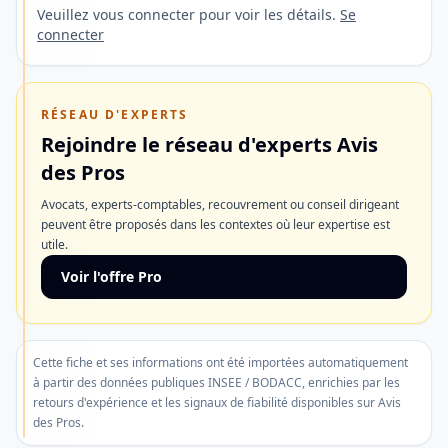
à
Veuillez vous connecter pour voir les détails.
Se
connecter
l'étranger
ainsi
qu'une
RÉSEAU D'EXPERTS
ouverture
Rejoindre le réseau d'experts Avis
de
des Pros
compte
Avocats, experts-comptables, recouvrement ou conseil dirigeant
rapide.
peuvent être proposés dans les contextes où leur expertise est
utile.
Découvrir
Voir l'offre Pro
l'offre
Ne
Cette fiche et ses informations ont été importées automatiquement
plus
à partir des données publiques INSEE / BODACC, enrichies par les
afficher
retours d'expérience et les signaux de fiabilité disponibles sur Avis
des Pros.