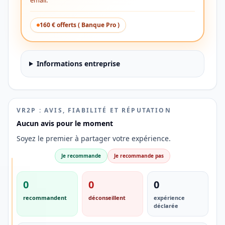
160 € offerts ( Banque Pro )
Informations entreprise
VR2P : AVIS, FIABILITÉ ET RÉPUTATION
Aucun avis pour le moment
Soyez le premier à partager votre expérience.
Je recommande
Je recommande pas
SÉLECTION
0
0
0
AVIS
DES
recommandent
déconseillent
expérience
PROS
déclarée
💳