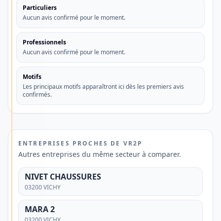
Découvrez
Particuliers
une
Aucun avis confirmé pour le moment.
alternative
Professionnels
aux
Aucun avis confirmé pour le moment.
banques
traditionnelles
Motifs
Les principaux motifs apparaîtront ici dès les premiers avis
confirmés.
Vous
recherchez
un
compte
ENTREPRISES PROCHES DE VR2P
Autres entreprises du même secteur à comparer.
bancaire
simple,
NIVET CHAUSSURES
moderne
03200 VICHY
et
MARA 2
adapté
03200 VICHY