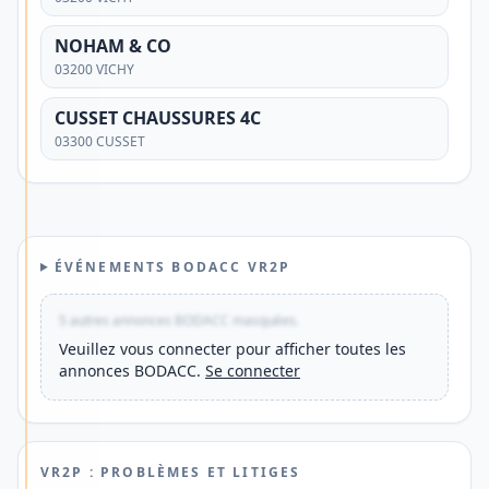
à
votre
NOHAM & CO
03200 VICHY
quotidien
?
CUSSET CHAUSSURES 4C
Découvrez
03300 CUSSET
une
solution
offrant
une
ÉVÉNEMENTS BODACC VR2P
gestion
mobile,
5 autres annonces BODACC masquées.
des
Veuillez vous connecter pour afficher toutes les
annonces BODACC.
Se connecter
paiements
en
France
et
VR2P : PROBLÈMES ET LITIGES