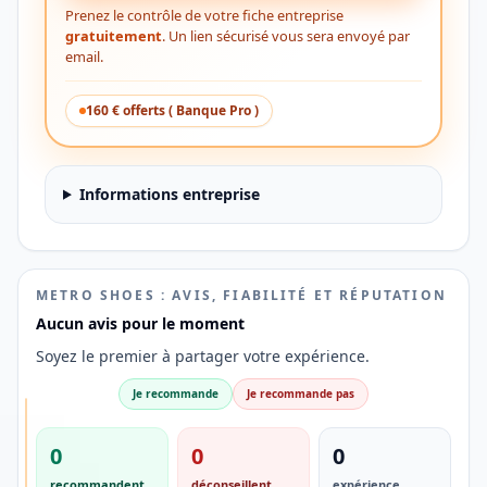
Prenez le contrôle de votre fiche entreprise
gratuitement
. Un lien sécurisé vous sera envoyé par
email.
160 € offerts ( Banque Pro )
Informations entreprise
METRO SHOES : AVIS, FIABILITÉ ET RÉPUTATION
Aucun avis pour le moment
Soyez le premier à partager votre expérience.
Je recommande
Je recommande pas
SÉLECTION
0
0
0
AVIS
DES
recommandent
déconseillent
expérience
PROS