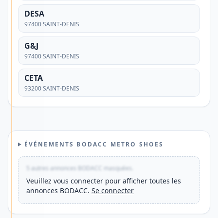
et
DESA
adapté
97400 SAINT-DENIS
à
votre
G&J
97400 SAINT-DENIS
quotidien
?
CETA
Découvrez
93200 SAINT-DENIS
une
solution
offrant
une
ÉVÉNEMENTS BODACC METRO SHOES
gestion
mobile,
5 autres annonces BODACC masquées.
des
Veuillez vous connecter pour afficher toutes les
annonces BODACC.
Se connecter
paiements
en