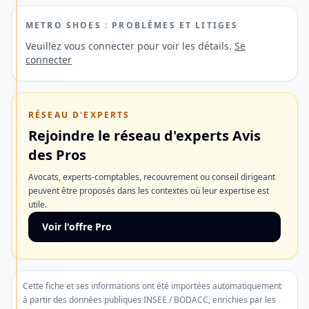
France
et
METRO SHOES : PROBLÈMES ET LITIGES
à
Veuillez vous connecter pour voir les détails.
Se
connecter
l'étranger
ainsi
qu'une
RÉSEAU D'EXPERTS
ouverture
Rejoindre le réseau d'experts Avis
de
des Pros
compte
Avocats, experts-comptables, recouvrement ou conseil dirigeant
rapide.
peuvent être proposés dans les contextes où leur expertise est
utile.
Découvrir
Voir l'offre Pro
l'offre
Ne
Cette fiche et ses informations ont été importées automatiquement
plus
à partir des données publiques INSEE / BODACC, enrichies par les
afficher