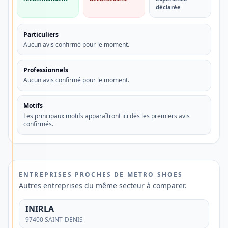
déclarée
💳
Découvrez
Particuliers
une
Aucun avis confirmé pour le moment.
alternative
Professionnels
aux
Aucun avis confirmé pour le moment.
banques
traditionnelles
Motifs
Les principaux motifs apparaîtront ici dès les premiers avis
confirmés.
Vous
recherchez
un
compte
ENTREPRISES PROCHES DE METRO SHOES
Autres entreprises du même secteur à comparer.
bancaire
simple,
INIRLA
moderne
97400 SAINT-DENIS