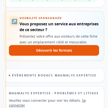
êtes
entrepreneur
?
VISIBILITÉ SPONSORISÉE
↗
Vous proposez un service aux entreprises
Recevez
de ce secteur ?
gratuitement
Présentez votre offre aux visiteurs de cette fiche
des
avec un emplacement ciblé et mesurable.
conseils
Découvrir les formats
en
comptabilité,
fiscalité,
gestion
ÉVÉNEMENTS BODACC MAGMALYS EXPERTISE
d'entreprise
et
MAGMALYS EXPERTISE : PROBLÈMES ET LITIGES
découvrez
les
Veuillez vous connecter pour voir les détails.
Se
connecter
meilleurs