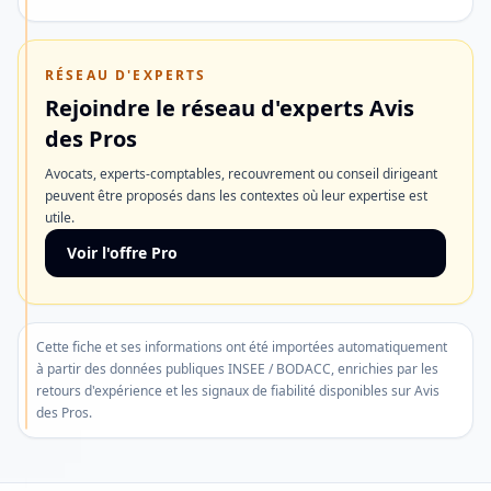
outils
pour
RÉSEAU D'EXPERTS
développer
Rejoindre le réseau d'experts Avis
votre
des Pros
activité.
Avocats, experts-comptables, recouvrement ou conseil dirigeant
peuvent être proposés dans les contextes où leur expertise est
utile.
Recevoir
les
Voir l'offre Pro
Alertes
Ne
Cette fiche et ses informations ont été importées automatiquement
plus
à partir des données publiques INSEE / BODACC, enrichies par les
afficher
retours d'expérience et les signaux de fiabilité disponibles sur Avis
des Pros.