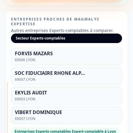
ENTREPRISES PROCHES DE MAGMALYS
EXPERTISE
Autres entreprises Experts-comptables à comparer.
Secteur Experts-comptables
FORVIS MAZARS
69006 LYON
SOC FIDUCIAIRE RHONE ALP...
69007 LYON
SÉLECTION
EKYLIS AUDIT
AVIS
69003 LYON
DES
PROS
VIBERT DOMINIQUE
🚀
69007 LYON
Vous
Entreprises Experts-comptables Expert-comptable à Lyon