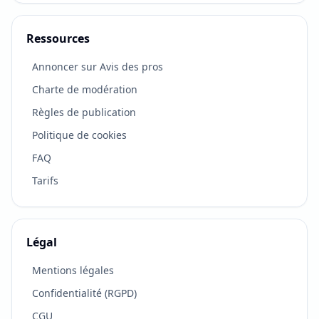
Ressources
Annoncer sur Avis des pros
Charte de modération
Règles de publication
Politique de cookies
FAQ
Tarifs
Légal
VOTRE RETOUR COMPTE
×
Mentions légales
Vous connaissez cette entreprise ?
Confidentialité (RGPD)
Soyez le premier à laisser un avis ou partagez cette
fiche si elle peut aider autour de vous.
CGU