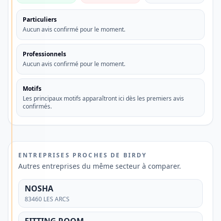
💳
Découvrez
Particuliers
une
Aucun avis confirmé pour le moment.
alternative
Professionnels
aux
Aucun avis confirmé pour le moment.
banques
traditionnelles
Motifs
Les principaux motifs apparaîtront ici dès les premiers avis
confirmés.
Vous
recherchez
un
compte
ENTREPRISES PROCHES DE BIRDY
Autres entreprises du même secteur à comparer.
bancaire
simple,
NOSHA
moderne
83460 LES ARCS
et
FITTING ROOM