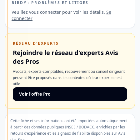
et
BIRDY : PROBLÈMES ET LITIGES
à
Veuillez vous connecter pour voir les détails.
Se
connecter
l'étranger
ainsi
qu'une
RÉSEAU D'EXPERTS
ouverture
Rejoindre le réseau d'experts Avis
de
des Pros
compte
Avocats, experts-comptables, recouvrement ou conseil dirigeant
rapide.
peuvent être proposés dans les contextes où leur expertise est
utile.
Découvrir
Voir l'offre Pro
l'offre
Ne
Cette fiche et ses informations ont été importées automatiquement
plus
à partir des données publiques INSEE / BODACC, enrichies par les
afficher
retours d'expérience et les signaux de fiabilité disponibles sur Avis
des Pros.