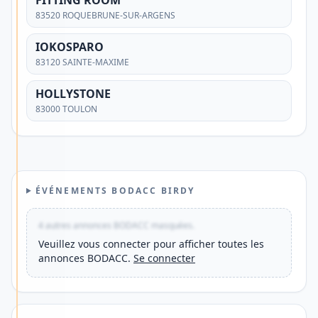
adapté
83520 ROQUEBRUNE-SUR-ARGENS
à
votre
IOKOSPARO
83120 SAINTE-MAXIME
quotidien
?
HOLLYSTONE
Découvrez
83000 TOULON
une
solution
offrant
une
ÉVÉNEMENTS BODACC BIRDY
gestion
mobile,
4 autres annonces BODACC masquées.
des
Veuillez vous connecter pour afficher toutes les
annonces BODACC.
Se connecter
paiements
en
France