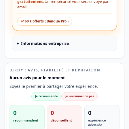
gratuitement
. Un lien sécurisé vous sera envoyé par
email.
160 € offerts ( Banque Pro )
Informations entreprise
BIRDY : AVIS, FIABILITÉ ET RÉPUTATION
Aucun avis pour le moment
Soyez le premier à partager votre expérience.
Je recommande
Je recommande pas
SÉLECTION
0
0
0
AVIS
DES
recommandent
déconseillent
expérience
PROS
déclarée