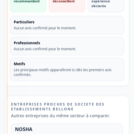
recommandent
déconseillent
expérience
SÉLECTION
déclarée
AVIS
DES
PROS
Particuliers
💳
Aucun avis confirmé pour le moment.
Découvrez
une
Professionnels
Aucun avis confirmé pour le moment.
alternative
aux
Motifs
banques
Les principaux motifs apparaîtront ici dès les premiers avis
confirmés.
traditionnelles
Vous
recherchez
ENTREPRISES PROCHES DE SOCIETE DES
ETABLISSEMENTS BELLONE
un
Autres entreprises du même secteur à comparer.
compte
bancaire
NOSHA