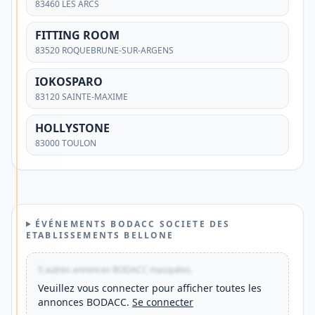
simple,
83460 LES ARCS
moderne
FITTING ROOM
et
83520 ROQUEBRUNE-SUR-ARGENS
adapté
IOKOSPARO
à
83120 SAINTE-MAXIME
votre
quotidien
HOLLYSTONE
?
83000 TOULON
Découvrez
une
solution
offrant
ÉVÉNEMENTS BODACC SOCIETE DES
ETABLISSEMENTS BELLONE
une
gestion
5 autres annonces BODACC masquées.
mobile,
Veuillez vous connecter pour afficher toutes les
des
annonces BODACC.
Se connecter