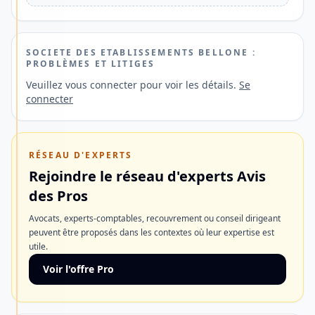
paiements
en
France
SOCIETE DES ETABLISSEMENTS BELLONE :
et
PROBLÈMES ET LITIGES
à
Veuillez vous connecter pour voir les détails.
Se
connecter
l'étranger
ainsi
qu'une
RÉSEAU D'EXPERTS
ouverture
Rejoindre le réseau d'experts Avis
de
des Pros
compte
Avocats, experts-comptables, recouvrement ou conseil dirigeant
rapide.
peuvent être proposés dans les contextes où leur expertise est
utile.
Découvrir
Voir l'offre Pro
l'offre