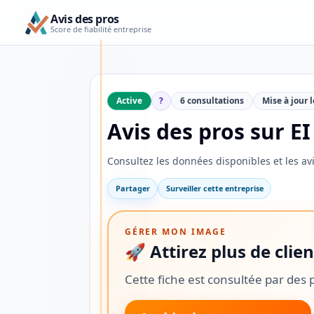
Avis des pros
Score de fiabilité entreprise
×
SÉLECTION
AVIS
DES
Active
?
6 consultations
Mise à jour 
PROS
💳
Avis des pros sur E
Découvrez
Consultez les données disponibles et les av
une
Partager
Surveiller cette entreprise
alternative
aux
GÉRER MON IMAGE
banques
🚀 Attirez plus de clien
traditionnelles
Cette fiche est consultée par des 
Vous