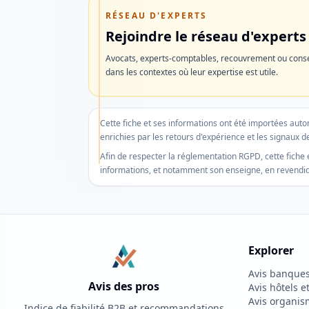
RÉSEAU D'EXPERTS
Rejoindre le réseau d'experts
Découvrir
Avocats, experts-comptables, recouvrement ou conse
l'offre
dans les contextes où leur expertise est utile.
Ne
plus
Cette fiche et ses informations ont été importées au
afficher
enrichies par les retours d'expérience et les signaux de
Afin de respecter la réglementation RGPD, cette fiche e
informations, et notamment son enseigne, en revendiqu
Explorer
Avis banques 
Avis des pros
Avis hôtels e
Avis organis
Indice de fiabilité B2B et recommandations