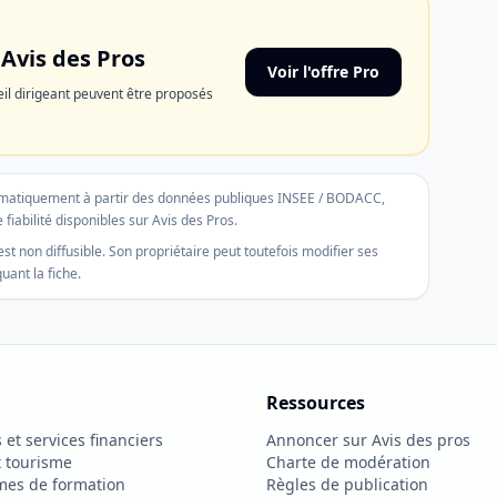
 Avis des Pros
Voir l'offre Pro
il dirigeant peuvent être proposés
tomatiquement à partir des données publiques INSEE / BODACC,
 fiabilité disponibles sur Avis des Pros.
st non diffusible. Son propriétaire peut toutefois modifier ses
ant la fiche.
Ressources
et services financiers
Annoncer sur Avis des pros
t tourisme
Charte de modération
mes de formation
Règles de publication