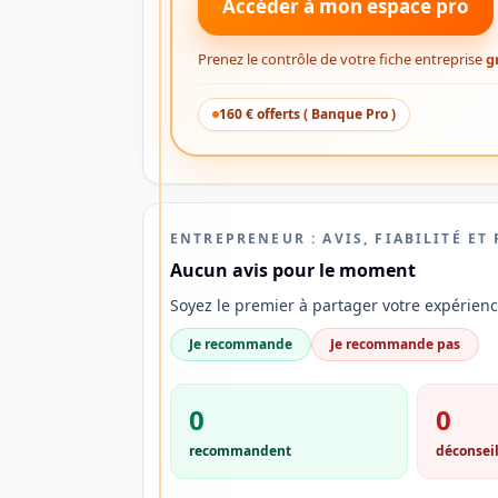
Accéder à mon espace pro
recherchez
Prenez le contrôle de votre fiche entreprise
g
un
compte
160 € offerts ( Banque Pro )
bancaire
simple,
moderne
et
ENTREPRENEUR : AVIS, FIABILITÉ ET
adapté
Aucun avis pour le moment
à
Soyez le premier à partager votre expérienc
votre
quotidien
Je recommande
Je recommande pas
?
Découvrez
0
0
une
recommandent
déconseil
solution
offrant