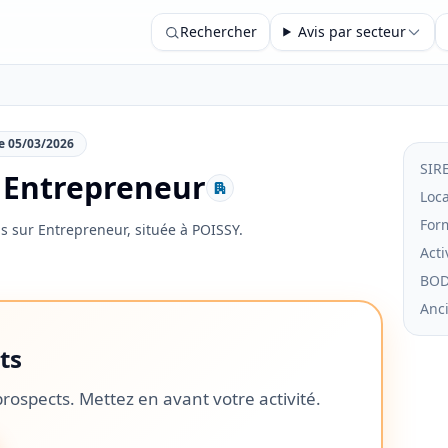
Rechercher
Avis par secteur
le 05/03/2026
SIR
I Entrepreneur
Loca
For
is sur Entrepreneur, située à POISSY.
Acti
BO
Anc
ts
prospects. Mettez en avant votre activité.