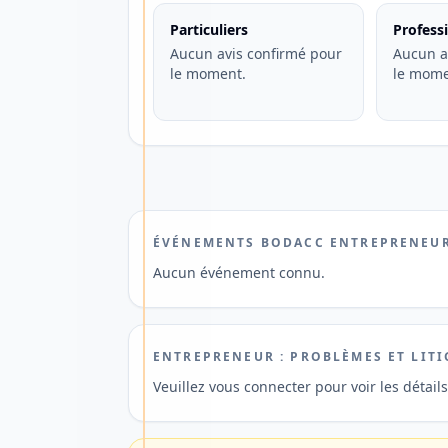
une
Particuliers
Profess
Aucun avis confirmé pour
gestion
Aucun a
le moment.
le mome
mobile,
des
paiements
en
France
et
ÉVÉNEMENTS BODACC ENTREPRENEU
à
Aucun événement connu.
l'étranger
ainsi
qu'une
ENTREPRENEUR : PROBLÈMES ET LITI
ouverture
Veuillez vous connecter pour voir les détail
de
compte
rapide.