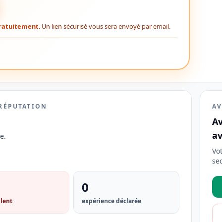
ratuitement
. Un lien sécurisé vous sera envoyé par email.
 RÉPUTATION
AV
Av
av
e.
Vo
se
0
lent
expérience déclarée