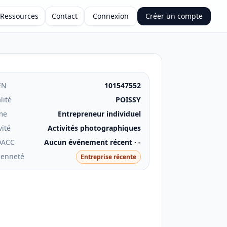
Ressources
Contact
Connexion
Créer un compte
EN
101547552
lité
POISSY
me
Entrepreneur individuel
vité
Activités photographiques
DACC
Aucun événement récent · -
ienneté
Entreprise récente