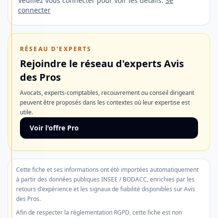
Veuillez vous connecter pour voir les détails.
Se
France
connecter
et
à
l'étranger
RÉSEAU D'EXPERTS
ainsi
Rejoindre le réseau d'experts Avis
qu'une
des Pros
ouverture
Avocats, experts-comptables, recouvrement ou conseil dirigeant
de
peuvent être proposés dans les contextes où leur expertise est
utile.
compte
rapide.
Voir l'offre Pro
Découvrir
Cette fiche et ses informations ont été importées automatiquement
l'offre
à partir des données publiques INSEE / BODACC, enrichies par les
retours d'expérience et les signaux de fiabilité disponibles sur Avis
Ne
des Pros.
plus
Afin de respecter la réglementation RGPD, cette fiche est non