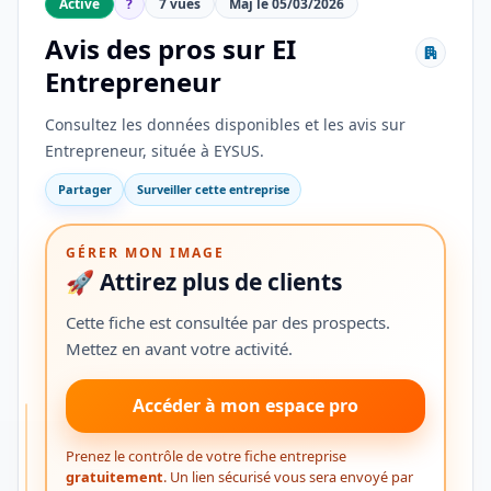
Active
?
7 vues
Maj le 05/03/2026
Avis des pros sur EI
Entrepreneur
Consultez les données disponibles et les avis sur
Entrepreneur, située à EYSUS.
Partager
Surveiller cette entreprise
GÉRER MON IMAGE
🚀 Attirez plus de clients
Cette fiche est consultée par des prospects.
Mettez en avant votre activité.
Accéder à mon espace pro
SÉLECTION
Prenez le contrôle de votre fiche entreprise
AVIS
DES
gratuitement
. Un lien sécurisé vous sera envoyé par