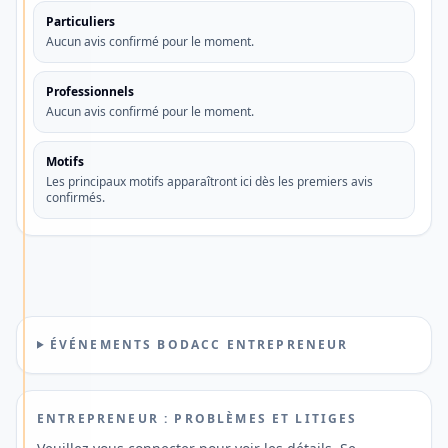
et
Particuliers
adapté
Aucun avis confirmé pour le moment.
à
votre
Professionnels
Aucun avis confirmé pour le moment.
quotidien
?
Motifs
Découvrez
Les principaux motifs apparaîtront ici dès les premiers avis
confirmés.
une
solution
offrant
une
gestion
mobile,
ÉVÉNEMENTS BODACC ENTREPRENEUR
des
paiements
ENTREPRENEUR : PROBLÈMES ET LITIGES
en