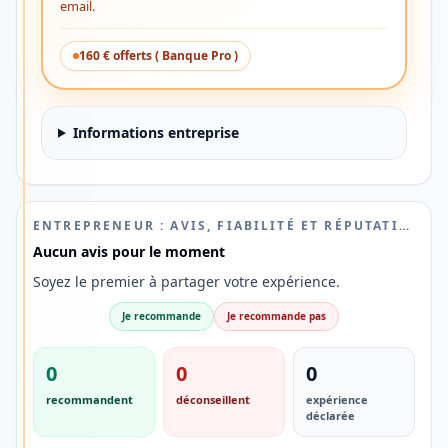
PROS
email.
💳
160 € offerts ( Banque Pro )
Découvrez
une
alternative
Informations entreprise
aux
banques
traditionnelles
ENTREPRENEUR : AVIS, FIABILITÉ ET RÉPUTATION
Aucun avis pour le moment
Vous
Soyez le premier à partager votre expérience.
recherchez
un
Je recommande
Je recommande pas
compte
0
0
0
bancaire
simple,
recommandent
déconseillent
expérience
déclarée
moderne